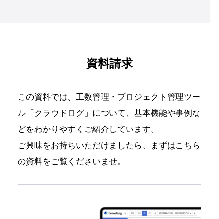
以下よりご確認ください。
正式版と同じ環境をお試しいただける、7
日間の無料トライアルをご用意しておりま
インポート機能のご利用方法
す。
その間に使用したデータは、契約後もその
データインポートサービスは基本的に無料
まま引き継ぐことが可能です。
資料請求
ですが、データのフォーマットによっては
有料となる場合がございます。
この資料では、工数管理・プロジェクト管理ツー
詳しくは弊社担当までお問い合わせくださ
ル「クラウドログ」について、
基本機能や事例な
い。
どをわかりやすくご紹介しています。
お問い合わせ
ご興味をお持ちいただけましたら、まずはこちら
の資料をご覧くださいませ。