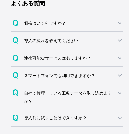
よくある質問
Q
価格はいくらですか？
Q
導入の流れを教えてください
2つのプランがあり、利用料金はユーザー
数に応じて変動します。
Q
連携可能なサービスはありますか？
お客様のご利用用途に合わせて提案いたし
資料ダウンロード後、オンラインにてヒア
ますので、お気軽にご相談ください。
リングをいたします。
Q
スマートフォンでも利用できますか？
その後、プランやユーザー数を決めてお申
現在、下記のサービスが連携可能です。
資料ダウンロード・見積依頼
し込みフォームに進んでいただき、メール
Q
カレンダー
自社で管理している工数データを取り込めます
にて契約の取り交わしを行います。
全ての機能が、スマートフォン向けに最適
→Googleカレンダー・Outlookカ
か？
化しています。
レンダー
詳しくは以下のページをご覧ください。
ナビゲーションもデバイスごとに分かれて
Q
勤怠管理
導入前に試すことはできますか？
https://www.crowdlog.jp/contract
過去のデータも取り込み可能です。
おり、スマホ利用を前提としたインターフ
→KING OF TIME、ジョブカン、
インポート機能のご利用方法については、
ェースになっております。
勤革時、HRMOS勤怠