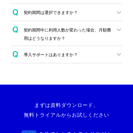
その後、プランやユーザー数を決めてお申し込みフ
無料トライアルは7日間お使いいただけます。
Q
契約期間は選択できますか？
ォームに進んでいただき、メールにて契約の取り交
その間に使用したデータは、契約後もそのまま引き
わしを行います。
継ぐことが可能です。
基本的には12か月が最低利用期間となっておりま
Q
契約期間中に利用人数が変わった場合、月額費
す。
詳しくは以下のページをご覧ください。
用はどうなりますか？
https://www.crowdlog.jp/contract
差額分を別途ご請求させていただきます。
Q
導入サポートはありますか？
契約内容の変更は、以下よりお願いいたします。
各社のご要望に合わせて、柔軟にご提案していま
契約内容の変更を依頼する
す。
詳しくは弊社担当までお問い合わせください。
お問い合わせ
まずは資料ダウンロード、
無料トライアルからお試しください