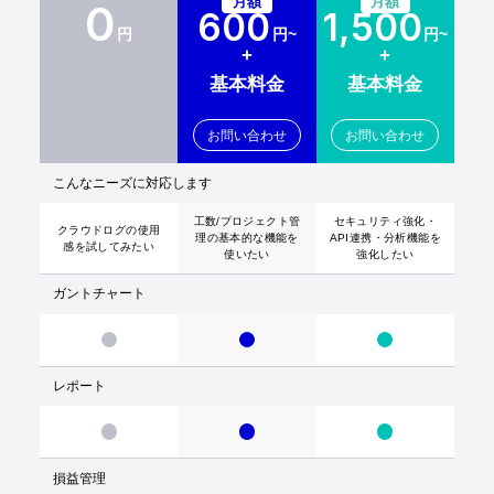
月額
月額
0
600
1,500
円
円~
円~
+
+
基本料金
基本料金
お問い合わせ
お問い合わせ
こんなニーズに対応します
工数/プロジェクト管
セキュリティ強化・
クラウドログの
使用
理の
基本的な機能を
API連携・
分析機能を
感を試してみたい
使いたい
強化したい
ガントチャート
レポート
損益管理