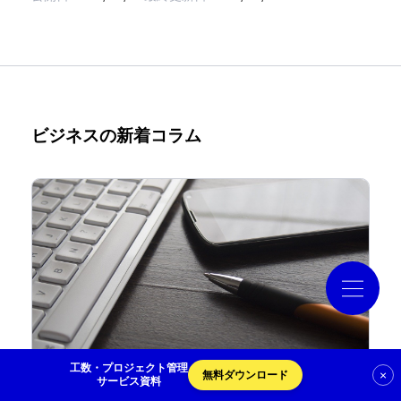
導入事例
コラム
ビジネスの新着コラム
お役立ち資料
クラウドログ PC管理
資料請求
工数・プロジェクト管理
×
無料ダウンロード
サービス資料
ITプロジェクトにおける管理会計とは？