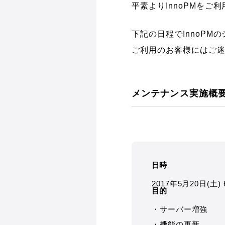
平素よりInnoPMを
下記の日程でInnoP
ご利用のお客様にはご
メンテナンス実施概
日時
2017年5月20日(土) 6
目的
・サーバー増強
・機能の更新