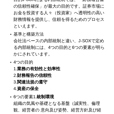
の信頼性確保」が最大の目的です。証券市場に
お金を投資する人々（投資家）へ透明性の高い
財務情報を提供し、信頼を得るためのプロセス
といえます。
基準と構築方法
会社法ベースの内部統制と違い、J-SOXで定め
る内部統制には、4つの目的と6つの要素が明ら
かにされています。
4つの目的
1.
業務の有効性と効率性
2.
財務報告の信頼性
3.
関連法規の遵守
4.
資産の保全
6つの要素1.
統制環境
組織の気風や基礎となる基盤（誠実性、倫理
観、経営者の 意向及び姿勢、経営方針及び経