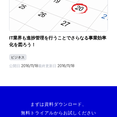
IT業界も進捗管理を行うことでさらなる事業効率
化を図ろう！
ビジネス
ホーム
公開日
2016/11/18
最終更新日
2016/11/18
機能一覧
目的・活用シーン
まずは資料ダウンロード、
無料トライアルからお試しください
料金