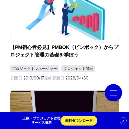
導入事例
コラム
【PM初心者必見】PMBOK（ピンボック）からプ
お役立ち資料
ロジェクト管理の基礎を学ぼう
プロジェクトマネージャー
プロジェクト管理
クラウドログ PC管理
公開日
2019/09/17
最終更新日
2026/04/30
資料請求
工数・プロジェクト管理
×
無料ダウンロード
サービス資料