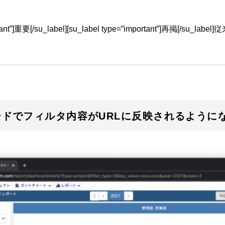
ortant”]重要[/su_label][su_label type=”important”]再掲[/s
ドでフィルタ内容がURLに反映されるように