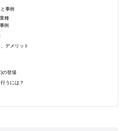
種と事例
用業種
用事例
法
ト、デメリット
C)の登場
に行うには？