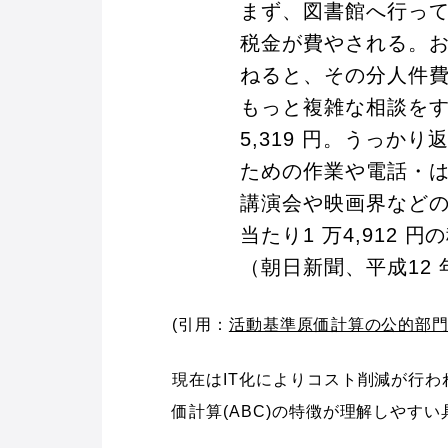
まず、図書館へ行って
税金が費やされる。
ねると、その分人件費な
もっと複雑な相談をす
5,319 円。うっか
ための作業や電話・はが
講演会や映画界など
当たり1 万4,912
（朝日新聞、平成12 年
(引用：
活動基準原価計算の公的部
現在はIT化によりコスト削減が行
価計算(ABC)の特徴が理解しやす