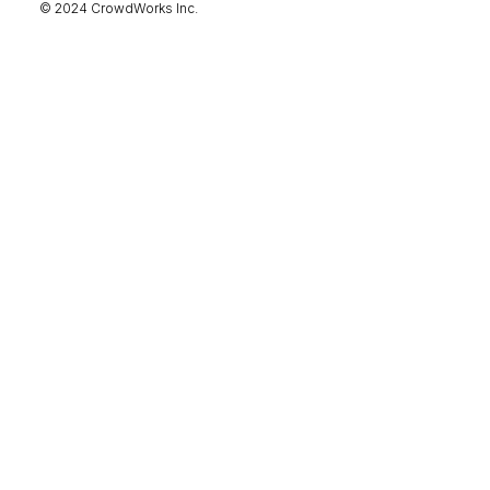
ホーム
© 2024 CrowdWorks Inc.
機能一覧
目的・活用シーン
料金
導入事例
コラム
お役立ち資料