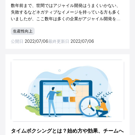
数年前まで、世間ではアジャイル開発はうまくいかない、
失敗するなどネガティブなイメージを持っている方も多く
いましたが、ここ数年は多くの企業がアジャイル開発を取
り入れています。背景には、アジャイル開発の浸透や、ア
生産性向上
ジャイル開発と親和性の高いDXの高まりがあ
公開日
2022/07/06
最終更新日
2022/07/06
タイムボクシングとは？始め方や効果、チームへ