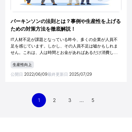
パーキンソンの法則とは？事例や生産性を上げる
ための対策方法を徹底解説！
IT人材不足が課題となっている昨今、多くの企業が人員不
足を感じています。しかし、その人員不足は嘘かもしれま
せん。これは、人は時間とお金があればあるだけ消費して
しまうという「パーキンソンの法則」に陥っている可能性
生産性向上
があるためです。この状態になっている場合
公開日
2022/06/09
最終更新日
2025/07/29
1
2
3
…
5