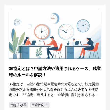
タスク管理
テレワーク
ビジネス
ビジネススキル
プロジェクトマネージャー
プロジェクト管理
予実管理
働き方改革
内部統制
勤怠管理
原価管理
工数管理
工程管理
生産性向上
編集部おすすめ
進捗管理
36協定とは？申請方法や適用されるケース、残業
時のルールを解説！
36協定は、自社の繁忙期や緊急時の対応などで、法定労働
時間を超える残業や休日労働を命じる場合に必要な労使協
定です。36協定に違反すると、企業側に罰則が科される可
能性があります。今回は、36協定の特徴や適用条件、36協
働き方改革
生産性向上
定が必要になるケース・適用除外とな