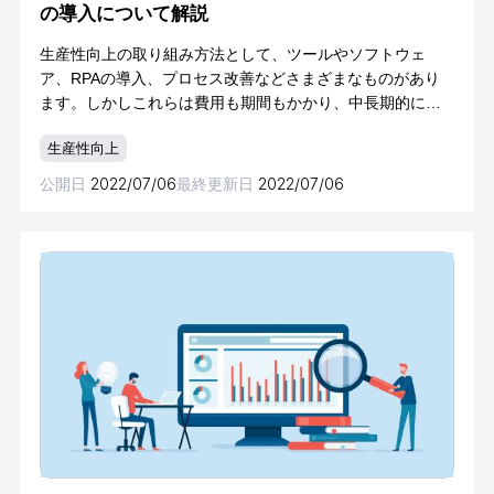
の導入について解説
生産性向上の取り組み方法として、ツールやソフトウェ
ア、RPAの導入、プロセス改善などさまざまなものがあり
ます。しかしこれらは費用も期間もかかり、中長期的に取
り組む施策といえます。そこで、費用もかからず今すぐ取
生産性向上
り組める手法として「タイムボクシング」が注
公開日
2022/07/06
最終更新日
2022/07/06