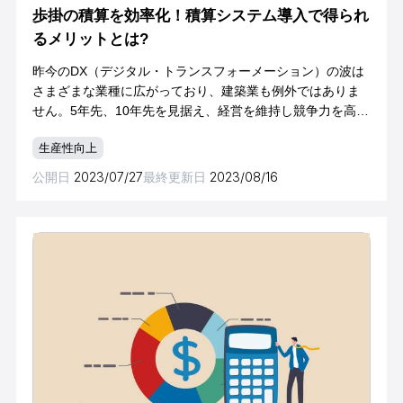
歩掛の積算を効率化！積算システム導入で得られ
るメリットとは?
昨今のDX（デジタル・トランスフォーメーション）の波は
さまざまな業種に広がっており、建築業も例外ではありま
せん。5年先、10年先を見据え、経営を維持し競争力を高め
ていくために、デジタル技術の活用は欠かせない状況にあ
生産性向上
ります。DXの推進や業務プロセスの改
公開日
2023/07/27
最終更新日
2023/08/16