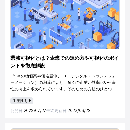
業務可視化とは？企業での進め方や可視化のポイ
ントを徹底解説
昨今の物価高や価格競争、DX（デジタル・トランスフォ
ーメーション）の潮流により、多くの企業が効率化や生産
性の向上を求められています。そのための方法のひとつと
して業務可視化があります。トヨタの「あんどん」のよう
生産性向上
に「見える化」は製造業から始まったもの
公開日
2023/07/27
最終更新日
2023/09/28