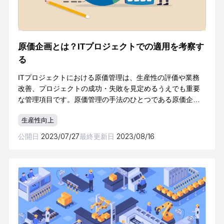
原価企画とは？ITプロジェクトでの適用を考察す
る
ITプロジェクトにおける原価管理は、生産性の評価や業務
改善、プロジェクトの成功・失敗を見定めるうえでも重要
な管理項目です。原価管理の手法のひとつである原価企画
は、主に製造業で利用される手法ですが、作れば売れると
生産性向上
いう時代から消費者が適正価格を判断する時
公開日
2023/07/27
最終更新日
2023/08/16