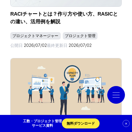
RACIチャートとは？作り方や使い方、RASICと
導入事例
の違い、活用例を解説
プロジェクトマネージャー
プロジェクト管理
コラム
公開日
2026/07/02
最終更新日
2026/07/02
お役立ち資料
クラウドログ PC管理
資料請求
工数・プロジェクト管理
×
無料ダウンロード
サービス資料
リソース管理ツール比較おすすめ6選!無料ツール