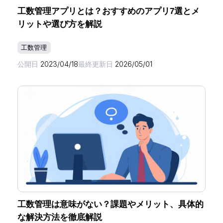
工数管理アプリとは？おすすめのアプリ7選とメ
リットや選び方を解説
工数管理
公開日
2023/04/18
最終更新日
2026/05/01
ホーム
機能一覧
目的・活用シーン
工数管理は意味がない？課題やメリット、具体的
な解決方法を徹底解説
料金