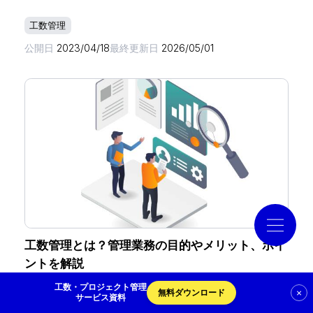
工数管理
導入事例
公開日
2023/04/18
最終更新日
2026/05/01
コラム
お役立ち資料
クラウドログ PC管理
資料請求
工数管理とは？管理業務の目的やメリット、ポイ
ントを解説
工数・プロジェクト管理
×
無料ダウンロード
工数管理
サービス資料