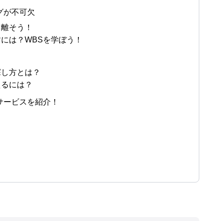
グが不可欠
り離そう！
出すには？WBSを学ぼう！
探し方とは？
えるには？
グサービスを紹介！