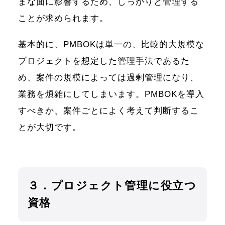
まな面に影響するため、しっかりと管理する
ことが求められます。
基本的に、PMBOKは単一の、比較的大規模な
プロジェクトを想定した管理手法であるた
め、案件の規模によっては過剰管理になり、
業務を煩雑にしてしまいます。PMBOKを導入
すべきか、案件ごとによく考えて判断するこ
とが大切です。
３．プロジェクト管理に役立つ
資格