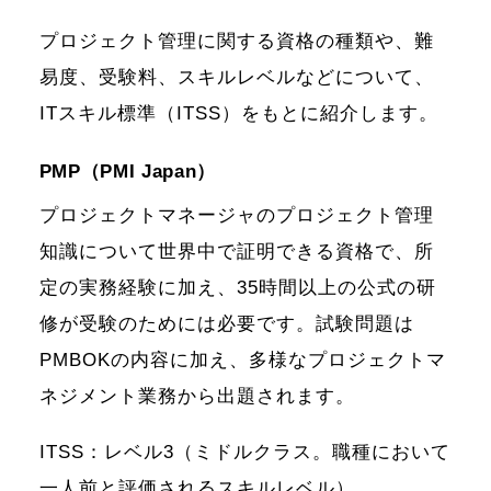
プロジェクト管理に関する資格の種類や、難
易度、受験料、スキルレベルなどについて、
ITスキル標準（ITSS）をもとに紹介します。
PMP
（PMI Japan）
プロジェクトマネージャのプロジェクト管理
知識について世界中で証明できる資格で、所
定の実務経験に加え、35時間以上の公式の研
修が受験のためには必要です。試験問題は
PMBOKの内容に加え、多様なプロジェクトマ
ネジメント業務から出題されます。
ITSS：レベル3（ミドルクラス。職種において
一人前と評価されるスキルレベル）