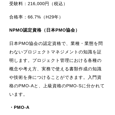
受験料：216,000円（税込）
合格率：66.7%（H29年）
NPMO
認定資格（日本PMO協会）
日本PMO協会の認定資格で、業種・業態を問
わないプロジェクトマネジメントの知識を証
明します。プロジェクト管理における各種の
概念や考え方、実務で使える書類作成の知識
や技術を身につけることができます。入門資
格のPMO-Aと、上級資格のPMO-Sに分かれて
います。
・PMO-A