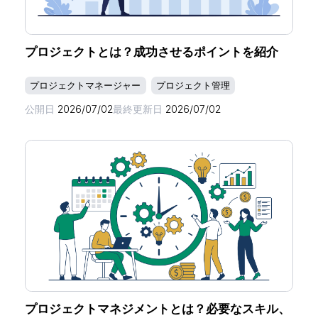
プロジェクトとは？成功させるポイントを紹介
プロジェクトマネージャー
プロジェクト管理
公開日
2026/07/02
最終更新日
2026/07/02
プロジェクトマネジメントとは？必要なスキル、