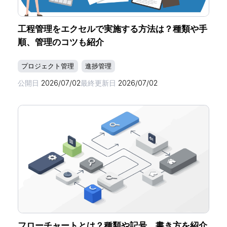
工程管理をエクセルで実施する方法は？種類や手
順、管理のコツも紹介
プロジェクト管理
進捗管理
公開日
2026/07/02
最終更新日
2026/07/02
フローチャートとは？種類や記号、書き方を紹介