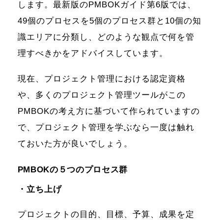
します。最新版のPMBOKガイド第6版では、
49個のプロセスを5個のプロセス群と10個の知
識エリアに分類し、どのような観点で何を管
理すべきかをアドバイスしています。
現在、プロジェクト管理における認定資格
や、多くのプロジェクト管理ツールがこの
PMBOKの考え方に基づいて作られていますの
で、プロジェクト管理を学ぶなら一度は触れ
ておいた方が良いでしょう。
PMBOK
の５つのプロセス群
・立ち上げ
プロジェクトの目的、目標、予算、成果を定