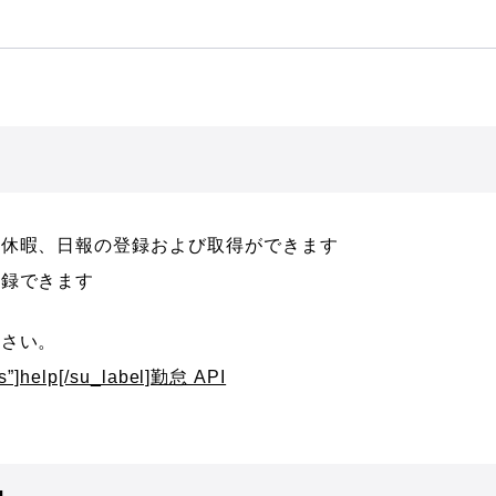
、休暇、日報の登録および取得ができます
記録できます
ださい。
ss”]help[/su_label]勤怠 API