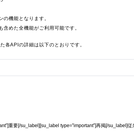
ランの機能となります。
Iも含めた全機能がご利用可能です。
た各APIの詳細は以下のとおりです。
ortant”]重要[/su_label][su_label type=”important”]再掲[/s