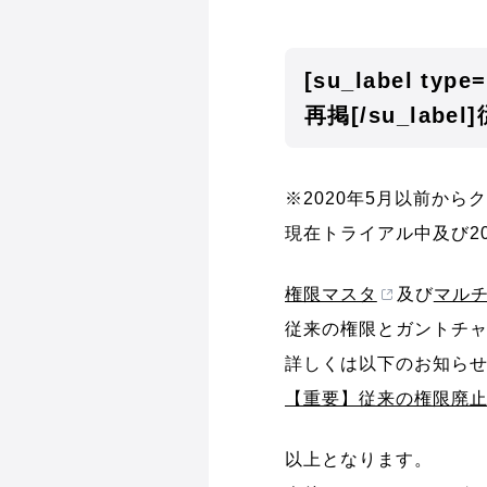
[su_label type
再掲[/su_la
※2020年5月以前か
現在トライアル中及び2
権限マスタ
及び
マル
従来の権限とガントチ
詳しくは以下のお知ら
【重要】従来の権限廃
以上となります。