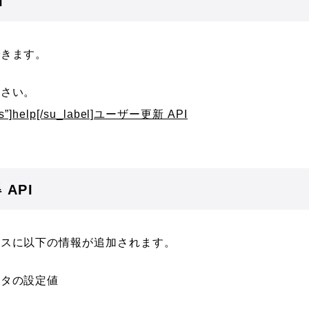
I
できます。
ださい。
ess”]help[/su_label]ユーザー更新 API
API
ンスに以下の情報が追加されます。
スタの設定値