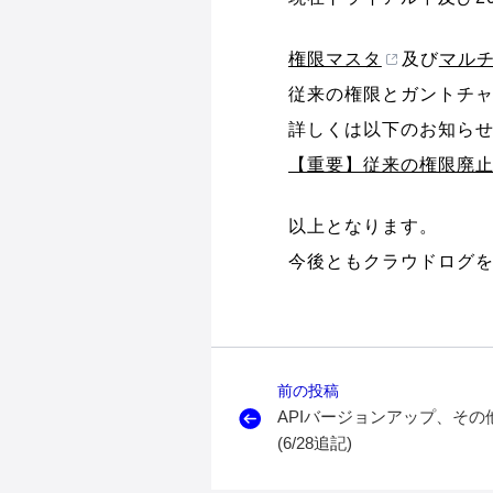
権限マスタ
及び
マル
従来の権限とガントチ
詳しくは以下のお知ら
【重要】従来の権限廃
以上となります。
今後ともクラウドログ
前の投稿
APIバージョンアップ、そ
(6/28追記)