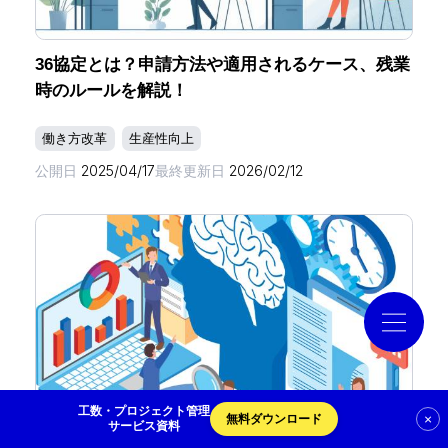
導入事例
36協定とは？申請方法や適用されるケース、残業
時のルールを解説！
コラム
働き方改革
生産性向上
公開日
2025/04/17
最終更新日
2026/02/12
お役立ち資料
クラウドログ PC管理
資料請求
工数・プロジェクト管理
×
無料ダウンロード
サービス資料