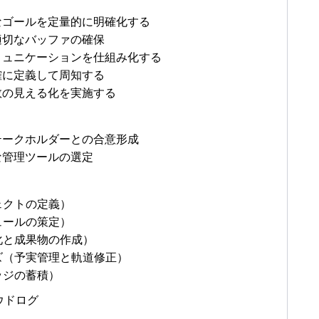
なゴールを定量的に明確化する
適切なバッファの確保
ミュニケーションを仕組み化する
確に定義して周知する
数の見える化を実施する
テークホルダーとの合意形成
な管理ツールの選定
ェクトの定義）
ュールの策定）
化と成果物の作成）
ーズ（予実管理と軌道修正）
ッジの蓄積）
ウドログ