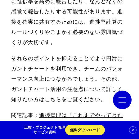
に進捗率を高めに報告したり、なんとなくの
感覚で報告したりする可能性があります。進
導入事例
捗を確実に共有するためには、進捗率計算の
ルールづくりやごまかす必要のない雰囲気づ
コラム
くりが大切です。
お役立ち資料
それらのポイントを抑えることでより円滑に
ガントチャートを利用でき、チームのパフォ
クラウドログ PC管理
ーマンス向上につながるでしょう。その他、
ガントチャート活用の注意点について詳しく
知りたい方はこちらをご覧ください。
資料請求
関連記事：
進捗管理は「これまでやってきた
業務の内容」を把握するのではない
工数・プロジェクト管理
×
無料ダウンロード
サービス資料