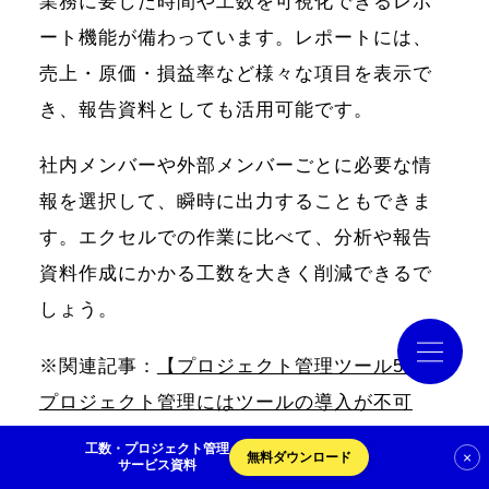
業務に要した時間や工数を可視化できるレポ
ート機能が備わっています。レポートには、
導入事例
売上・原価・損益率など様々な項目を表示で
き、報告資料としても活用可能です。
コラム
社内メンバーや外部メンバーごとに必要な情
報を選択して、瞬時に出力することもできま
お役立ち資料
す。エクセルでの作業に比べて、分析や報告
資料作成にかかる工数を大きく削減できるで
クラウドログ PC管理
しょう。
※関連記事：
【プロジェクト管理ツール5選】
資料請求
プロジェクト管理にはツールの導入が不可
欠！プロジェクト管理ツールのメリットと選
工数・プロジェクト管理
×
無料ダウンロード
サービス資料
び方を理解して導入しよう！