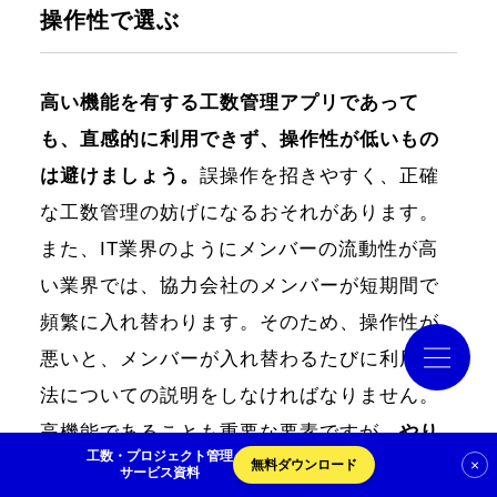
操作性で選ぶ
導入事例
高い機能を有する工数管理アプリであって
コラム
も、直感的に利用できず、操作性が低いもの
は避けましょう。
誤操作を招きやすく、正確
お役立ち資料
な工数管理の妨げになるおそれがあります。
また、IT業界のようにメンバーの流動性が高
クラウドログ PC管理
い業界では、協力会社のメンバーが短期間で
頻繁に入れ替わります。そのため、操作性が
悪いと、メンバーが入れ替わるたびに利用方
資料請求
法についての説明をしなければなりません。
高機能であることも重要な要素ですが、
やり
工数・プロジェクト管理
×
無料ダウンロード
たいことを直感的に実行できるアプリを選択
サービス資料