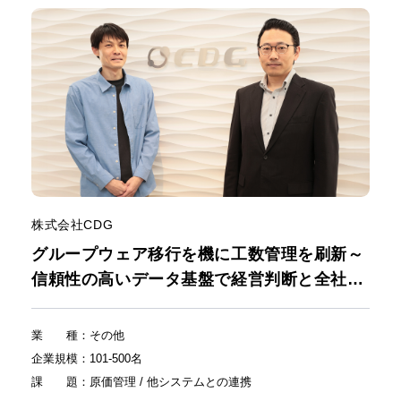
株式会社CDG
グループウェア移行を機に工数管理を刷新～
信頼性の高いデータ基盤で経営判断と全社的
生産性向上へ～
業種
：
その他
企業規模
：
101-500名
課題
：
原価管理 / 他システムとの連携