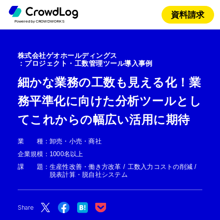
資料請求
Powered by CROWDWORKS
株式会社ゲオホールディングス
：プロジェクト・工数管理ツール導入事例
細かな業務の工数も見える化！業
務平準化に向けた分析ツールとし
てこれからの幅広い活用に期待
業種
：
卸売・小売・商社
企業規模
：
1000名以上
課題
：
生産性改善・働き方改革 / 工数入力コストの削減 /
脱表計算・脱自社システム
Share