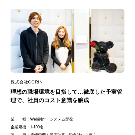
ホーム
株式会社CORIN
理想の職場環境を目指して…徹底した予実管
機能一覧
理で、社員のコスト意識を醸成
目的・活用シーン
業種
：
Web制作・システム開発
企業規模
：
1-100名
料金
課題
：
原価管理 / 脱表計算・脱自社システム