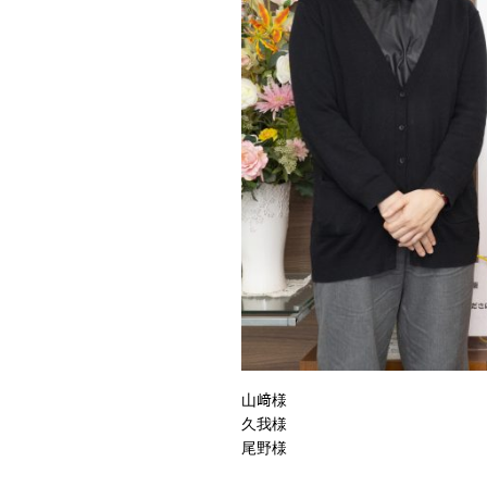
山﨑様
久我様
尾野様