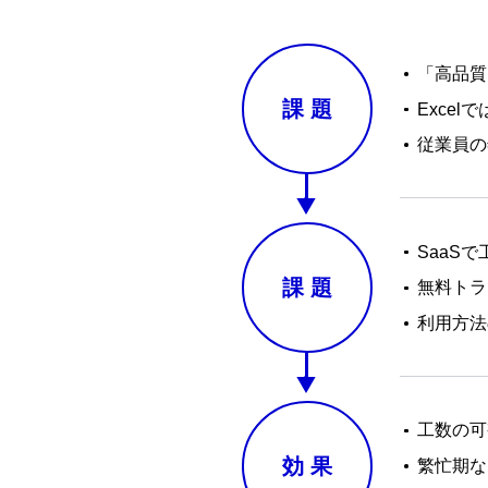
「高品質
課
題
Exce
従業員の
SaaS
課
題
無料トラ
利用方法
工数の可
効
果
繁忙期な