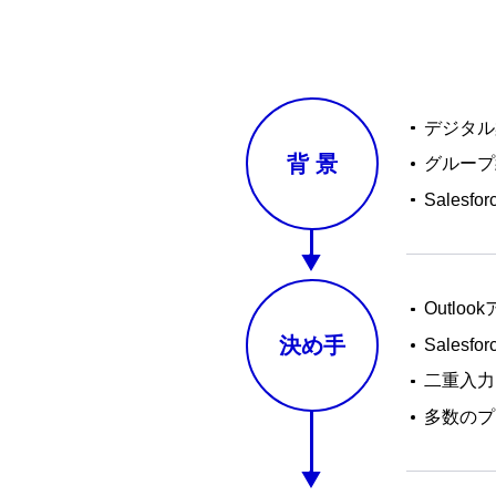
デジタル
背
景
グループ
Sale
Outl
決め手
Sale
二重入力
多数のプ