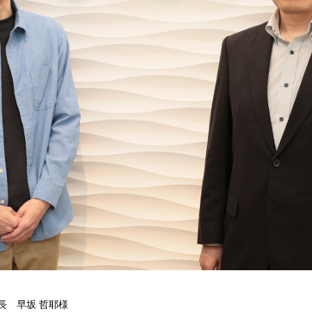
長 早坂 哲耶様